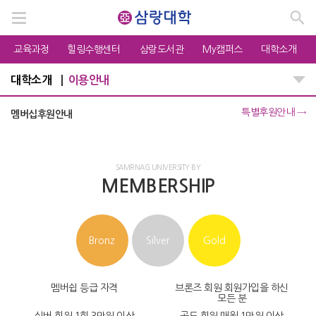
교육과정
힐링수행센터
삼랑도서관
My캠퍼스
대학소개
대학소개
이용안내
특별후원안내
→
멤버십후원안내
SAMRNAG UNIVERSITY BY
MEMBERSHIP
Bronz
Silver
Gold
멤버쉽 등급
자격
브론즈 회원
회원가입을 하신
모든 분