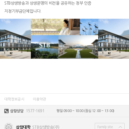
STB상생방송과 상생문명의 비전을 공유하는 정부 인증
지정기부금단체입니다.
대학정보공시
이용약관
삼랑상담
1577-1691
평일 09:00 ~ 18:00
(점심 12 :00 ~ 13: 00)
삼랑대학
STB상생방송(주)
Family site