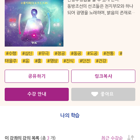
동방조선의 선조들은 천지부모와 하나
되어 광명을 노래하며, 밝음의 존재로
살아왔다. 이제 가을병란을 넘어서려면
원형수행문화를 다시 부활시켜야 한다.
#수행
#삼신
#무극
#정공
#동공
#도공
#전통
#
태을주
#옴
#훔
#명상
#진식
#단전
#건강
공유하기
링크복사
수강 안내
좋아요
나의 학습
이 강좌의 강의 목록
(총
3
개)
최근 수강순