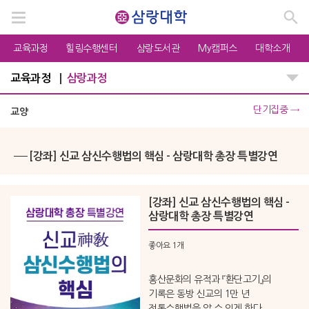
교육과정
힐링수행센터
삼랑도서관
My캠퍼스
대학소개
교육과정
삼랑과정
단기집중
→
교양
[강좌] 신교 삼신수행법의 핵심 - 삼랑대학 총장 특별강연
[강좌] 신교 삼신수행법의 핵심 -
삼랑대학 총장 특별강연
좋아요
1개
홍산문화의 유적과 『환단고기』의
기록은 동방 신교의 1만 년
전통수행법을 알 수 있게 한다.