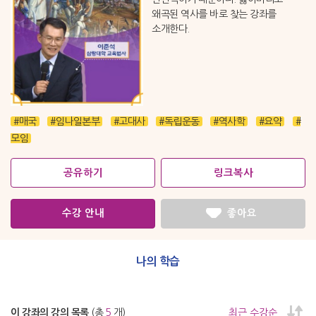
왜곡된 역사를 바로 찾는 강좌를
소개한다.
#매국
#임나일본부
#고대사
#독립운동
#역사학
#요약
#
모임
공유하기
링크복사
수강 안내
좋아요
나의 학습
이 강좌의 강의 목록
(총
5
개)
최근 수강순