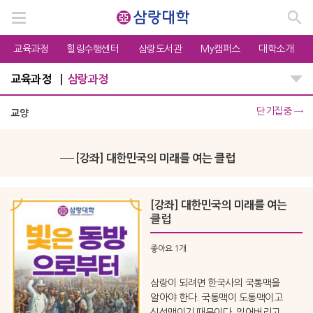
교육과정
힐링수행센터
삼랑도서관
My캠퍼스
대학소개
교육과정
삼랑과정
단기집중
→
교양
[강좌] 대한민국의 미래를 여는 클럽
[강좌] 대한민국의 미래를 여는
클럽
좋아요
1개
삼랑이 되려면 한국사의 국통맥을
알아야 한다. 국통맥이 도통맥이고
신선맥이기 때문이다. 잃어버리고