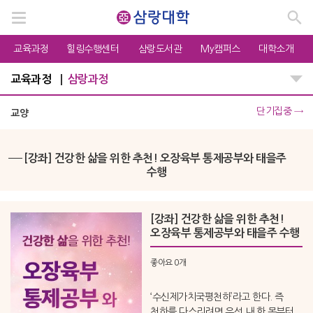
교육과정
힐링수행센터
삼랑도서관
My캠퍼스
대학소개
교육과정
삼랑과정
단기집중
→
교양
[강좌] 건강한 삶을 위한 추천! 오장육부 통제공부와 태을주
수행
[강좌] 건강한 삶을 위한 추천!
오장육부 통제공부와 태을주 수행
좋아요
0개
‘수신제가치국평천하’라고 한다. 즉
천하를 다스리려면 우선 내 한 몸부터