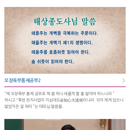
오장육부통제공부2
“제 오장육부 통제 공부로 제 몸 하나 새롭게 할 줄 알아야 하느니라.”
하시고 “후천 천지사업이 지심대도술知心大道術이니라. 각자 제게 있으니
알았거든 잘 하라.”는 태모님 말씀을...