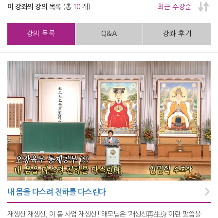
이 강좌의 강의 목록
(총
10
개)
최근 수강순
강의 목록
Q&A
강좌 후기
내 몸을 다스려 천하를 다스린다
재생신 재생신, 이 몸 사업 재생신! 태모님은 '재생신再生身'이란 말씀을