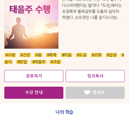
다스려야한다는 말이다. 『도전』에서는
오장육부 통제공부를 도통의 길이라
하였다. 소우주인 나를 잘 다스리는
것이 성공의 지름길이다. 이제 태을주
수행으로 오장육부 통제공부를
시작해보자.
#수행
#건강
#몸
#육체
#마음
#도공
#조화
#섭생
#
음식
#방법
#태을주
#조절
공유하기
링크복사
수강 안내
좋아요
나의 학습