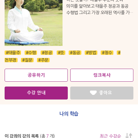
의미를 알아보고 태을주 정공과 동공
수행법 그리고 가장 오래된 역사를 가진
『천부경』과 태을주의 관계에 대해
알아보자.
#태을주
#수행
#정공
#뜻
#동공
#방법
#청수
#
천부경
#질문
#주문
공유하기
링크복사
수강 안내
좋아요
나의 학습
이 강좌의 강의 목록
(총
7
개)
최근 수강순