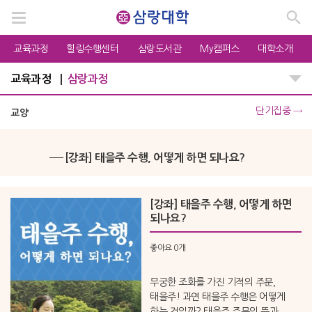
교육과정
힐링수행센터
삼랑도서관
My캠퍼스
대학소개
교육과정
삼랑과정
단기집중
→
교양
[강좌] 태을주 수행, 어떻게 하면 되나요?
[강좌] 태을주 수행, 어떻게 하면
되나요?
좋아요
0개
무궁한 조화를 가진 기적의 주문,
태을주! 과연 태을주 수행은 어떻게
하는 것일까? 태을주 주문의 뜻과