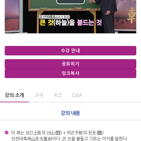
Play
Video
수강 안내
공유하기
링크복사
과제
퀴즈
Q&A
강의 소개
강의 내용
이 괘는 상간上艮의 산山(☶) + 하건下乾의 천天(☰)
산천대축괘山天大畜卦이다. 큰 것을 붙들고 기르는 이치를 말한다.