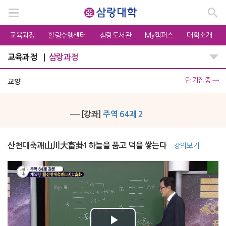
교육과정
힐링수행센터
삼랑도서관
My캠퍼스
대학소개
교육과정
삼랑과정
단기집중
→
교양
[강좌]
주역 64괘 2
산천대축괘山川大畜卦1하늘을 품고 덕을 쌓는다
강의보기