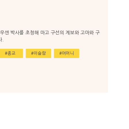
우센 박사를 초청해 마고 구선의 계보와 고마와 구
.
#종교
#이슬람
#어머니