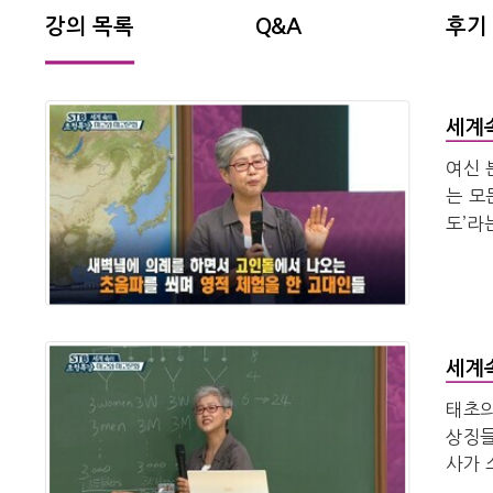
강의 목록
Q&A
후기
세계
여신 
는 모
도’라
적 어
세계
태초의
상징들
사가 