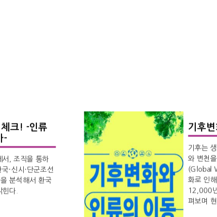
체크! -인류
기후변
-
기후는 생
와 변천을
서, 조직을 통하
(Globa
 환국·신시·단군조선
화로 인해
을 분석해서 환국
12,00
밝힌다.
펴보며 현