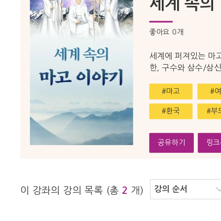
세계 속의
좋아요
0
개
세계에 퍼져있는 마고
한, 구수와 삼수/삼
#마고
#
#환국
#부
공유하기
링크
이 강좌의 강의 목록 (총
개)
2