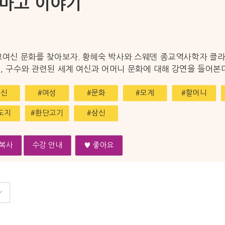
 마고 이야기
여신 문화를 찾아보자. 황혜숙 박사와 스웨덴 종교역사학자 클라
신, 구수와 관련된 세계 여신과 어머니 문화에 대해 강연을 들어본다
여신
#여성
#문화
#모계
#할머니
도지
#환단고기
#삼신
복사
수강 안내
♥ 좋아요