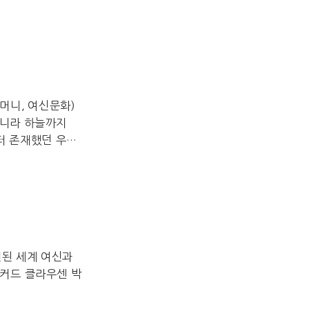
머니, 여신문화)
아니라 하늘까지
터 존재했던 우주
련된 세계 여신과
커드 클라우센 박