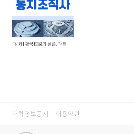
[강좌] 환국桓國의 실존, 팩트 체크! -인류역사 최초의 통치조직사-
대학정보공시
이용약관