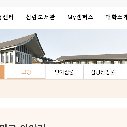
행센터
삼랑도서관
My캠퍼스
대학소
교양
단기집중
삼랑선입문