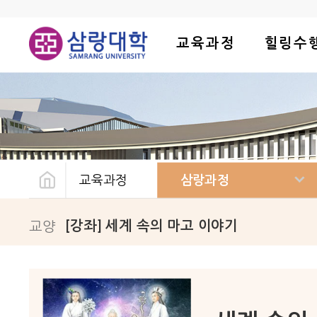
교육과정
힐링수
교육과정
삼랑과정
교양
[강좌] 세계 속의 마고 이야기